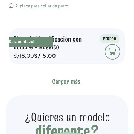
placa para collar de perro
Placa de Identificación con
PERROS
¡Descuentazo!
nombre – Huesito
S/
18.00
S/
15.00
Cargar más
¿Quieres un modelo
diferente?