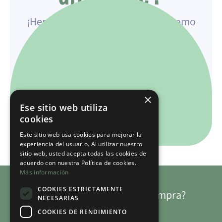
¡Hemos contratado a mi bulito* como
carpintero y él puede construirlo!
Escríbenos y mi humana se pondrá en
contacto para conversar contigo.
×
Lo personalizamos
Ese sitio web utiliza
con mordidas...
cookies
* Ver Glosario Chogus
Este sitio web usa cookies para mejorar la
experiencia del usuario. Al utilizar nuestro
sitio web, usted acepta todas las cookies de
acuerdo con nuestra Política de cookies.
Más información
COOKIES ESTRICTAMENTE
¿Necesitas ayuda con tu compra?
NECESARIAS
¡Escríbenos!
COOKIES DE RENDIMIENTO