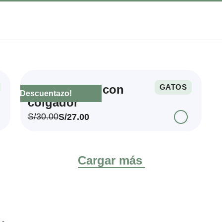
Porta bolsas con
GATOS
¡Descuentazo!
colgador
S/
30.00
S/
27.00
Cargar más