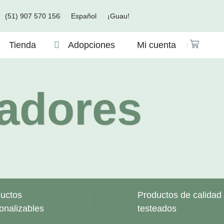
(51) 907 570 156
Español
¡Guau!
Tienda
Adopciones
Mi cuenta
adores
Si no compras,
te muerdo!
uctos
Productos de calidad
onalizables
testeados